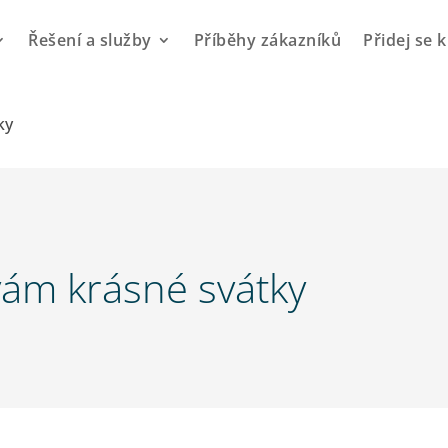
Řešení a služby
Příběhy zákazníků
Přidej se 
ky
ám krásné svátky