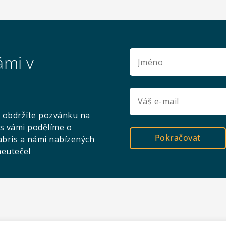
ámi v
 obdržíte pozvánku na
s vámi podělíme o
Pokračovat
abris a námi nabízených
neuteče!