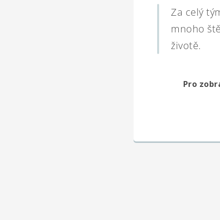
Za celý tý
mnoho štěs
životě.
Pro zobr