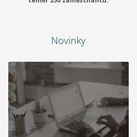
téměř 250 zaměstnanců
.
Novinky