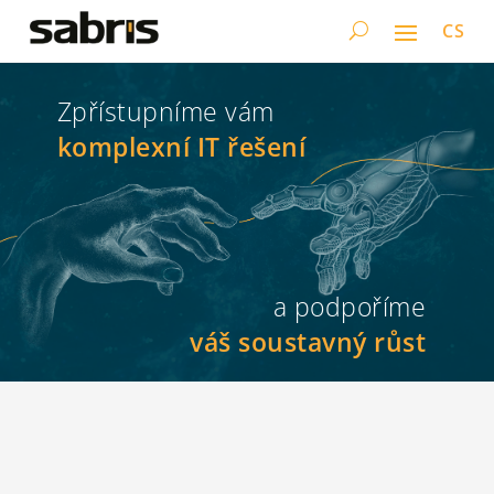
CS
Zpřístupníme vám
komplexní IT řešení
a podpoříme
váš soustavný růst