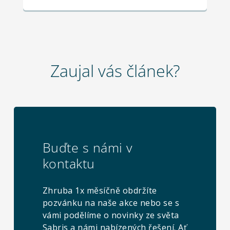
Zaujal vás článek?
Buďte s námi v
kontaktu
Zhruba 1x měsíčně obdržíte
pozvánku na naše akce nebo se s
vámi podělíme o novinky ze světa
Sabris a námi nabízených řešení. Ať