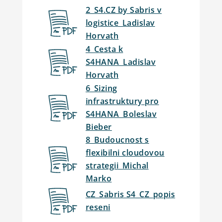
2_S4.CZ by Sabris v
logistice_Ladislav
Horvath
4_Cesta k
S4HANA_Ladislav
Horvath
6_Sizing
infrastruktury pro
S4HANA_Boleslav
Bieber
8_Budoucnost s
flexibilni cloudovou
strategii_Michal
Marko
CZ_Sabris S4_CZ_popis
reseni