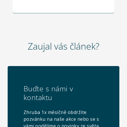
Zaujal vás článek?
Buďte s námi v
kontaktu
Zhruba 1x měsíčně obdržíte
pozvánku na naše akce nebo se s
vámi podělíme o novinky ze světa