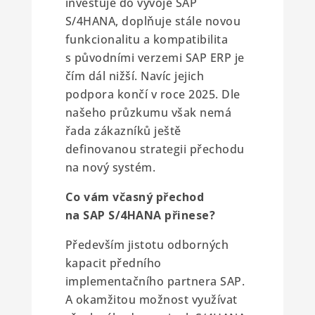
investuje do vývoje SAP
S/4HANA, doplňuje stále novou
funkcionalitu a kompatibilita
s původními verzemi SAP ERP je
čím dál nižší. Navíc jejich
podpora končí v roce 2025. Dle
našeho průzkumu však nemá
řada zákazníků ještě
definovanou strategii přechodu
na nový systém.
Co vám včasný přechod
na SAP S/4HANA přinese?
Především jistotu odborných
kapacit předního
implementačního partnera SAP.
A okamžitou možnost využívat