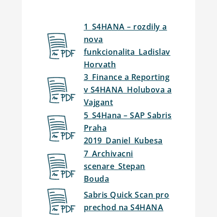
1_S4HANA – rozdily a
nova
funkcionalita_Ladislav
Horvath
3_Finance a Reporting
v S4HANA_Holubova a
Vajgant
5_S4Hana – SAP Sabris
Praha
2019_Daniel_Kubesa
7_Archivacni
scenare_Stepan
Bouda
Sabris Quick Scan pro
prechod na S4HANA