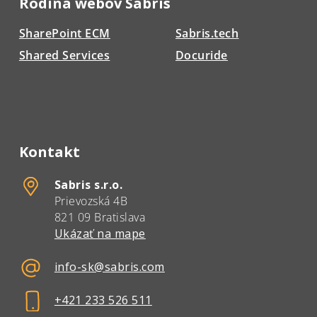
Rodina webov Sabris
SharePoint ECM
Sabris.tech
Shared Services
Docuride
Kontakt
Sabris s.r.o.
Prievozská 4B
821 09 Bratislava
Ukázať na mape
info-sk@sabris.com
+421 233 526 511