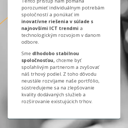
Tento prístup nám pomáha
porozumieť individuálnym potrebám
spoločností a ponúkať im
inovatívne riešenia v súlade s
najnovšími ICT trendmi
a
technologickým rozvojom v danom
odbore.
Sme
dlhodobo stabilnou
spoločnosťou,
chceme byť
spoľahlivým partnerom a zvyšovať
náš trhový podiel. Z toho dôvodu
neustále rozvíjame naše portfólio,
sústreďujeme sa na zlepšovanie
kvality dodávaných služieb a
rozširovanie existujúcich trhov.