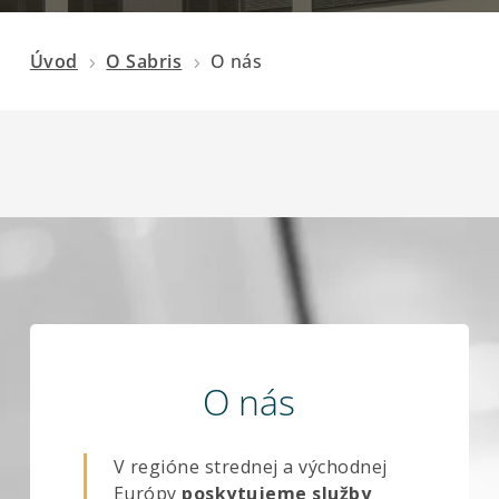
Úvod
O Sabris
O nás
5
5
O nás
V regióne strednej a východnej
Európy
poskytujeme služby