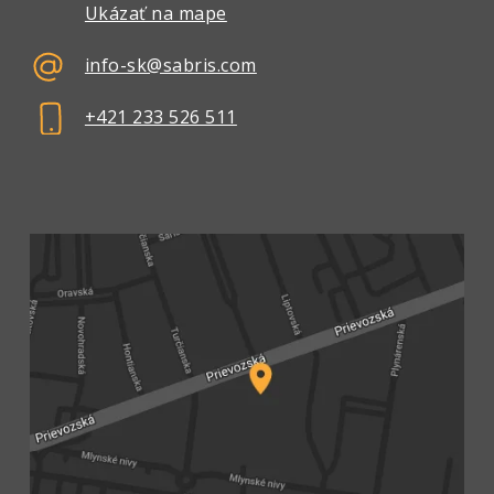
Ukázať na mape
info-sk@sabris.com
+421 233 526 511