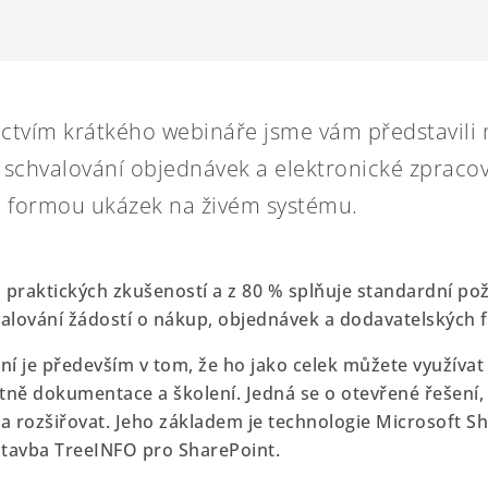
ctvím krátkého webináře jsme vám představili 
 schvalování objednávek a elektronické zpraco
e formou ukázek na živém systému.
z praktických zkušeností a z 80 % splňuje standardní po
alování žádostí o nákup, objednávek a dodavatelských f
ní je především v tom, že ho jako celek můžete využívat
etně dokumentace a školení. Jedná se o otevřené řešení,
a rozšiřovat. Jeho základem je technologie Microsoft S
stavba TreeINFO pro SharePoint.