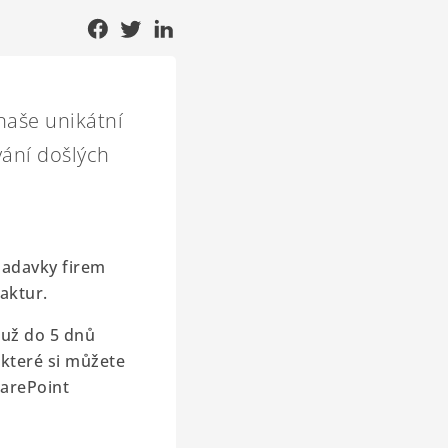
naše unikátní
vání došlých
žadavky firem
aktur.
 už do 5 dnů
 které si můžete
harePoint