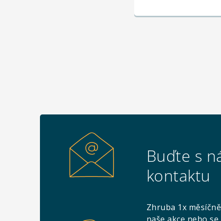
Buďte s n
kontaktu
Zhruba 1x měsíčně
naše akce nebo se 