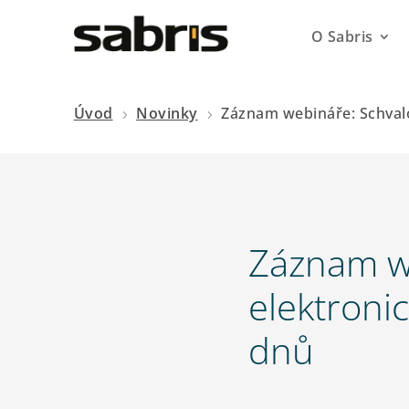
O Sabris
Úvod
Novinky
Záznam webináře: Schvalo
5
5
Záznam we
elektroni
dnů