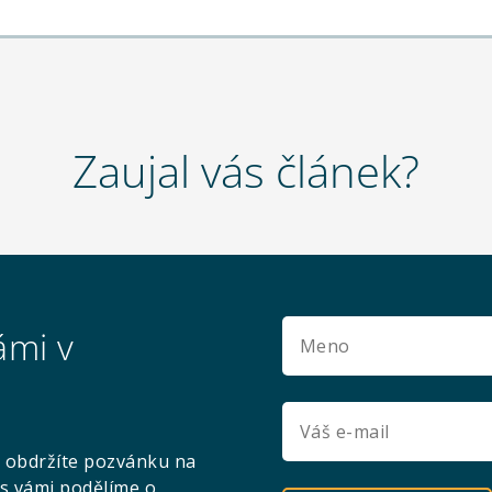
Zaujal vás článek?
ámi v
 obdržíte pozvánku na
s vámi podělíme o