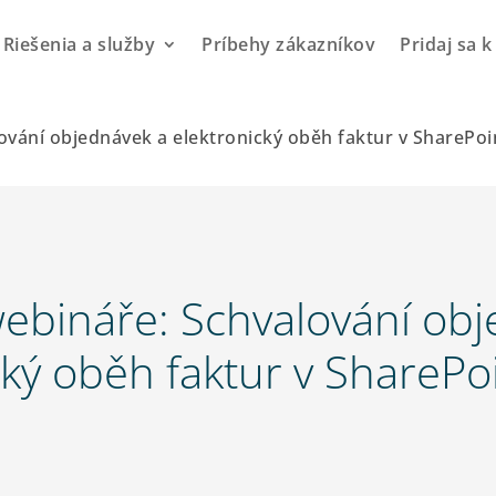
Riešenia a služby
Príbehy zákazníkov
Pridaj sa 
vání objednávek a elektronický oběh faktur v SharePoi
bináře: Schvalování obj
cký oběh faktur v SharePoi