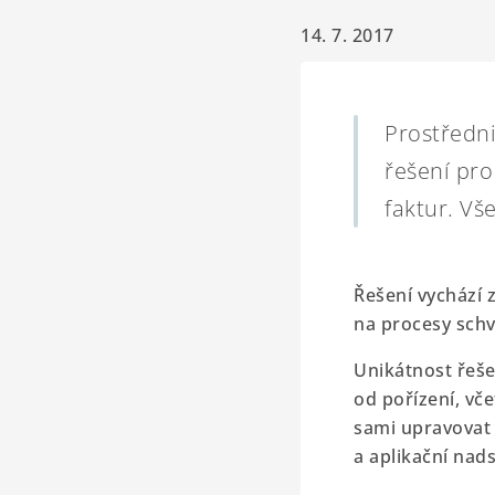
14. 7. 2017
Prostředni
řešení pro
faktur. Vš
Řešení vychází 
na procesy schv
Unikátnost řeše
od pořízení, vč
sami upravovat 
a aplikační nad