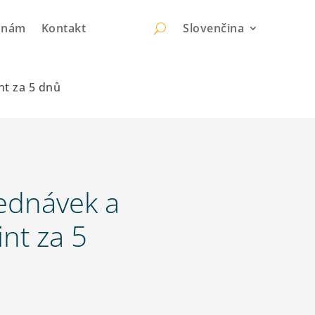
k nám
Kontakt
Slovenčina
nt za 5 dnů
ednávek a
nt za 5