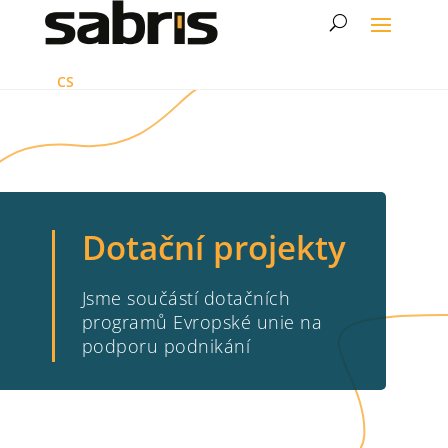
CS
Dotační projekty
Jsme součástí dotačních
programů Evropské unie na
podporu podnikání