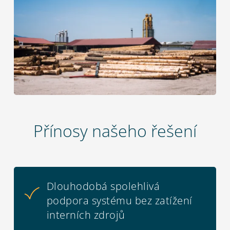
Přínosy našeho řešení
Dlouhodobá spolehlivá
podpora systému bez zatížení
interních zdrojů