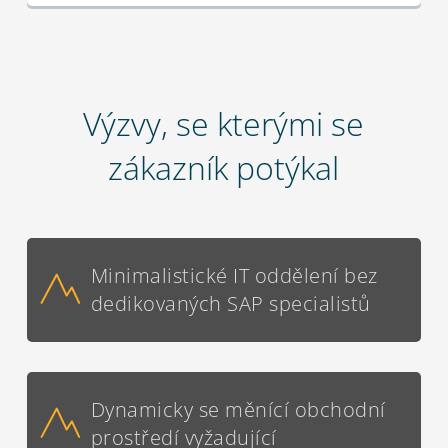
Výzvy, se kterými se
zákazník potýkal
Minimalistické IT oddělení bez
dedikovaných SAP specialistů
Dynamicky se měnící obchodní
prostředí vyžadující