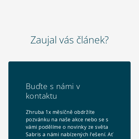
Zaujal vás článek?
Buďte s námi v
kontaktu
Zhruba 1x měsíčně obdržíte
pozvánku na naše akce nebo se s
vámi podělíme o novinky ze světa
Sabris a námi nabízených řešení. Ať