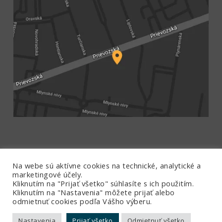
Na webe sú aktívne cookies na technické, analytické a
marketingové účely.
Kliknutím na "Prijať všetko" súhlasíte s ich použitím.
Kliknutím na "Nastavenia" môžete prijať alebo
odmietnuť cookies podľa Vášho výberu.
Ochrana súkromia
|
Všetky práva vyhradené ©
Nastavenia
Prijať všetko
Odmietnuť všetko